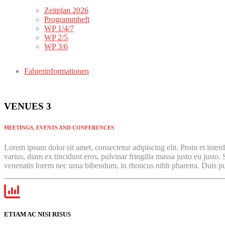
Zeitplan 2026
Programmheft
WP 1/4/7
WP 2/5
WP 3/6
Fahrerinformationen
VENUES 3
MEETINGS, EVENTS AND CONFERENCES
Lorem ipsum dolor sit amet, consectetur adipiscing elit. Proin et interdu
varius, diam ex tincidunt eros, pulvinar fringilla massa justo eu justo
venenatis lorem nec urna bibendum, in rhoncus nibh pharetra. Duis pul
ETIAM AC NISI RISUS