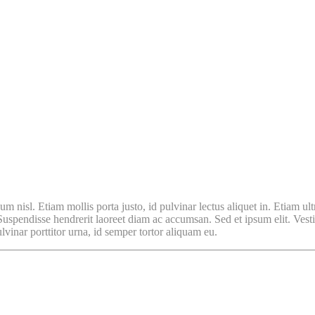
m nisl. Etiam mollis porta justo, id pulvinar lectus aliquet in. Etiam ult
. Suspendisse hendrerit laoreet diam ac accumsan. Sed et ipsum elit. Vest
vinar porttitor urna, id semper tortor aliquam eu.